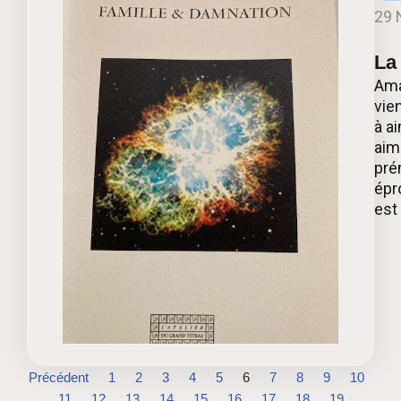
29 
La
Ama
vien
à ai
aim
pré
épr
est
Précédent
1
2
3
4
5
6
7
8
9
10
11
12
13
14
15
16
17
18
19