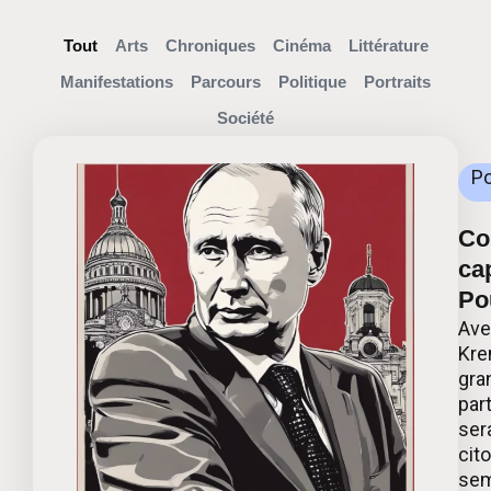
Tout
Arts
Chroniques
Cinéma
Littérature
Manifestations
Parcours
Politique
Portraits
Société
Po
Co
ca
Po
Ave
Kre
gra
par
ser
cit
sem