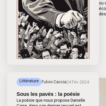
su 
éco
des
Littérature
Fulvio Caccia
24 Fév 2024
Sous les pavés : la poésie
La poésie que nous propose Danielle
Corre dans son dernier recueil est