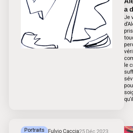
Al
a d
Je 
d’A
pri
tou
perd
véri
comm
le 
suf
sév
pou
soig
qu’i
Portraits
Fulvio Caccia
25 Déc 2023