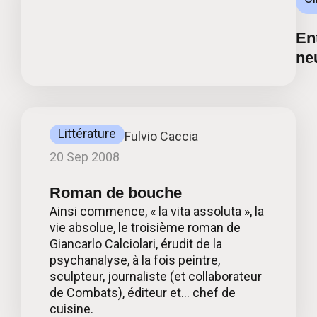
Ent
ne
Littérature
Fulvio Caccia
20 Sep 2008
Roman de bouche
Ainsi commence, « la vita assoluta », la
vie absolue, le troisième roman de
Giancarlo Calciolari, érudit de la
psychanalyse, à la fois peintre,
sculpteur, journaliste (et collaborateur
de Combats), éditeur et… chef de
cuisine.