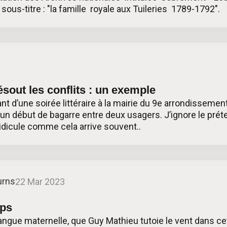
 sous-titre : "la famille royale aux Tuileries 1789-1792".
3
ésout les conflits : un exemple
nt d’une soirée littéraire à la mairie du 9e arrondissement 
à un début de bagarre entre deux usagers. J’ignore le prét
ridicule comme cela arrive souvent..
urns
22 Mar 2023
mps
 langue maternelle, que Guy Mathieu tutoie le vent dans c