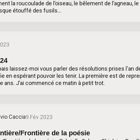
ent la roucoulade de l’oiseau, le bêlement de l’agneau, le
esque étouffé des fusils…
2023
024
 laissez-moi vous parler des résolutions prises l'an de
fie en espérant pouvoir les tenir. La première est de repre
e ans. J’ai commencé ce matin à petit trot.
lvio Caccia
9 Fév 2023
ntière/Frontière de la poésie