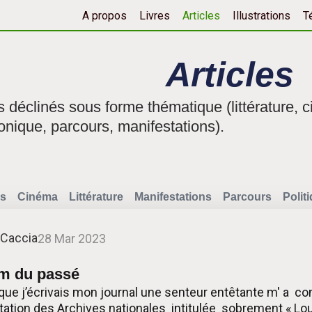
A propos
Livres
Articles
Illustrations
T
Articles
fs déclinés sous forme thématique (littérature, c
onique, parcours, manifestations).
s
Cinéma
Littérature
Manifestations
Parcours
Polit
 Caccia
28 Mar 2023
um du passé
 que j’écrivais mon journal une senteur entêtante m' a co
nvitation des Archives nationales intitulée sobrement « Lo