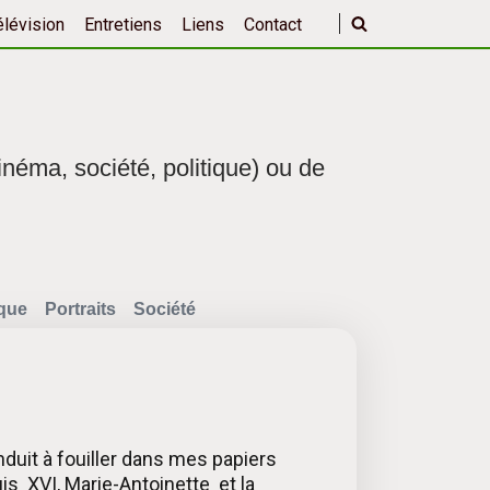
élévision
Entretiens
Liens
Contact
inéma, société, politique) ou de
ique
Portraits
Société
nduit à fouiller dans mes papiers
uis XVI, Marie-Antoinette et la