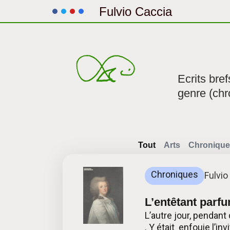
Fulvio Caccia
Aller
au
contenu
Ecrits bre
genre (chr
Tout
Arts
Chronique
Chroniques
Fulvio
L’entêtant parf
L’autre jour, pendant
. Y était enfouie l’i